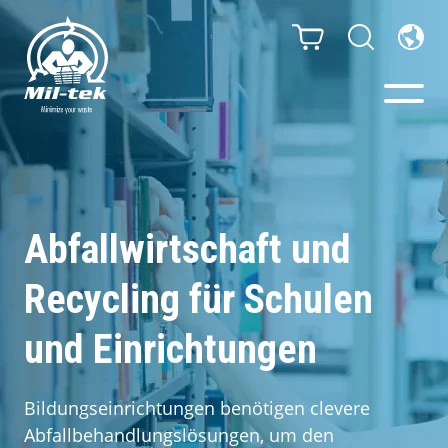
Ballenpressen & Verdichter
Webshop
Abfallwirtschaft und
Recycling für Schulen
Ihr Unternehmen
und Einrichtungen
Material
Kundenfälle
Bildungseinrichtungen benötigen clevere
Abfallbehandlungslösungen, um den