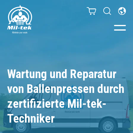
Ballenpressen & Verdichter
Webshop
Wartung und Reparatur
von Ballenpressen durch
Ihr Unternehmen
zertifizierte Mil-tek-
Material
Techniker
Kundenfälle