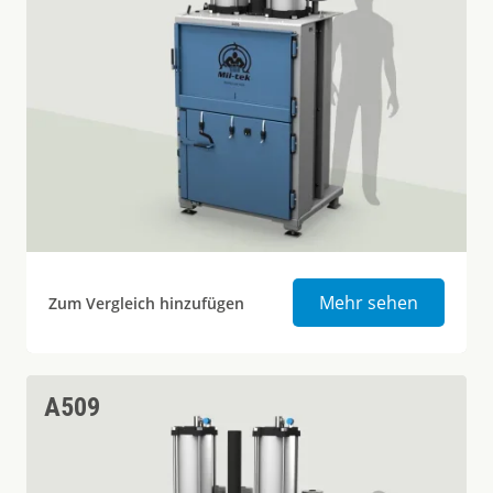
Ballenpr
Mehr sehen
Zum Vergleich hinzufügen
A509