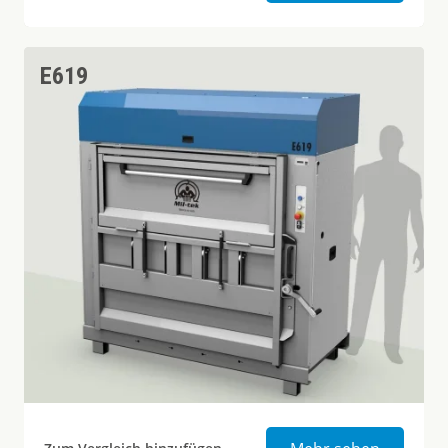
E619
Schwere 