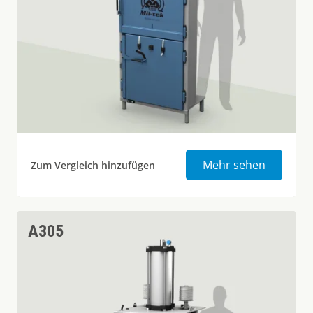
Ballenpr
Mehr sehen
Zum Vergleich hinzufügen
A305