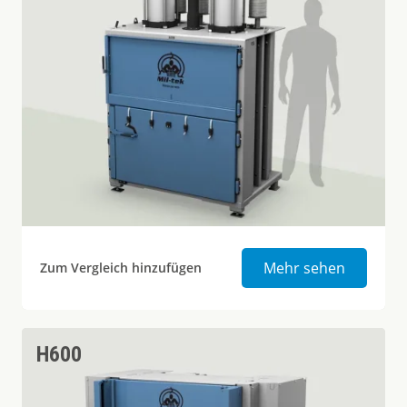
Ballenpr
Mehr sehen
Zum Vergleich hinzufügen
H600