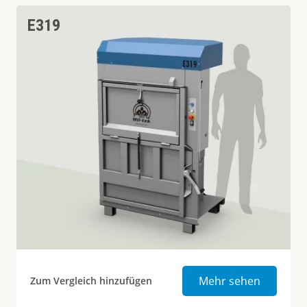
E319
Elektrisc
Mehr sehen
Zum Vergleich hinzufügen