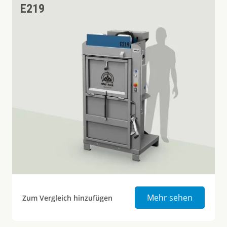
E219
Karton- 
Mehr sehen
Zum Vergleich hinzufügen