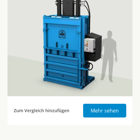
Mill Size
Mehr sehen
Zum Vergleich hinzufügen