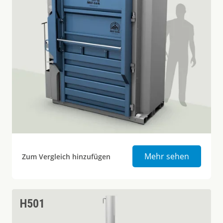
Mill Size
Mehr sehen
Zum Vergleich hinzufügen
H501