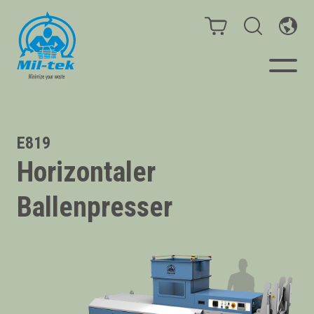
Ballenpressen & Verdichter
E819
Horizontaler
Webshop
Ballenpresser
Ihr Unternehmen
Material
Kundenfälle