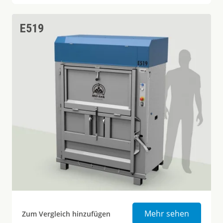
E519
Elektrisc
Mehr sehen
Zum Vergleich hinzufügen