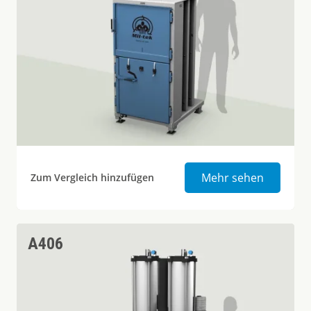
Ballenpr
Mehr sehen
Zum Vergleich hinzufügen
A406