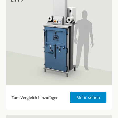
Karton- 
Mehr sehen
Zum Vergleich hinzufügen