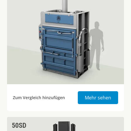
Mill Size
Mehr sehen
Zum Vergleich hinzufügen
50SD