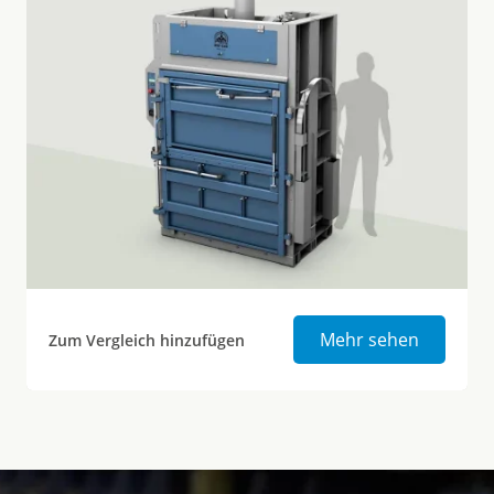
Mill Size
Mehr sehen
Zum Vergleich hinzufügen